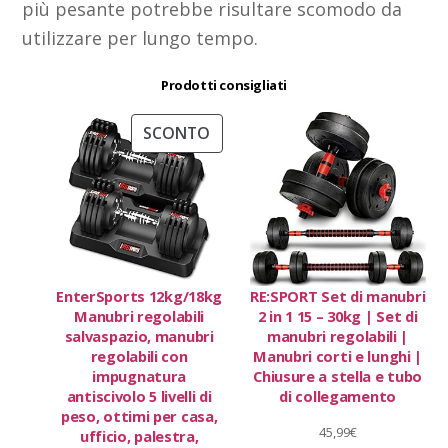
più pesante potrebbe risultare scomodo da
utilizzare per lungo tempo.
Prodotti consigliati
PRODOTTO
SCONTO
IN
OFFERTA
EnterSports 12kg/18kg
RE:SPORT Set di manubri
Manubri regolabili
2 in 1 15 – 30kg | Set di
salvaspazio, manubri
manubri regolabili |
regolabili con
Manubri corti e lunghi |
impugnatura
Chiusure a stella e tubo
antiscivolo 5 livelli di
di collegamento
peso, ottimi per casa,
45,99
€
ufficio, palestra,