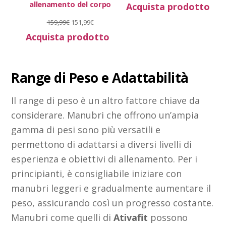
allenamento del corpo
Acquista prodotto
Il
Il
159,99
€
151,99
€
Acquista prodotto
prezzo
prezzo
originale
attuale
era:
è:
Range di Peso e Adattabilità
159,99€.
151,99€.
Il range di peso è un altro fattore chiave da
considerare. Manubri che offrono un’ampia
gamma di pesi sono più versatili e
permettono di adattarsi a diversi livelli di
esperienza e obiettivi di allenamento. Per i
principianti, è consigliabile iniziare con
manubri leggeri e gradualmente aumentare il
peso, assicurando così un progresso costante.
Manubri come quelli di
Ativafit
possono