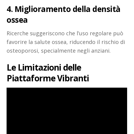
non possono sostituire un allenamento
completo. Sono uno strumento
complementare e non una soluzione unica.
Risultati variabili
I benefici dipendono dall’intensità, dalla
durata e dalla regolarità dell’uso. Inoltre, i
risultati variano da persona a persona.
Non adatte a tutti
Le piattaforme vibranti non sono consigliate
per:
Donne in gravidanza.
Persone con problemi cardiaci o dispositivi