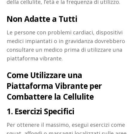
1. Frequenza e durata
Inizia con sessioni di 10-15 minuti, 2-3 volte a
settimana. Con il tempo, puoi aumentare la
durata e l’intensità.
2. Postura corretta
Mantieni una postura stabile durante l’uso
per evitare stress su articolazioni e muscoli.
Esegui esercizi come squat o affondi per
massimizzare i benefici.
3. Integrazione con altri
allenamenti
Abbina la piattaforma vibrante ad attività