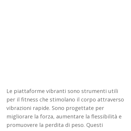
Le piattaforme vibranti sono strumenti utili
per il fitness che stimolano il corpo attraverso
vibrazioni rapide. Sono progettate per
migliorare la forza, aumentare la flessibilità e
promuovere la perdita di peso. Questi
dispositivi si sono diffusi negli ultimi anni
grazie alla loro promessa di offrire un
allenamento efficace in un breve arco di
tempo.
L’allenamento sulle piattaforme vibranti
funziona attivando i muscoli mediante
vibrazioni. Quando ci si posiziona sulla