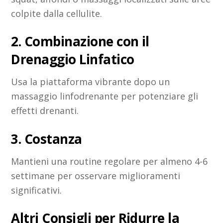
come yoga,
cardio
o
allenamento con i pesi
per ottenere risultati più completi.
Le Migliori Marche di
Piattaforme Vibranti
Ecco alcune delle marche più affidabili:
Power Plate:
Premium, ideale per uso
professionale.
Bluefin Fitness:
Ottimo rapporto qualità-
prezzo.
VibroSlim:
Perfetto per principianti.