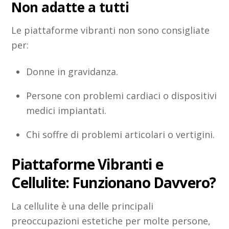
Come Agiscono le Piattaforme
Vibranti sulla Cellulite
Le piattaforme vibranti funzionano
emettendo oscillazioni ad alta frequenza che
stimolano i muscoli e migliorano la
circolazione. Ecco come possono aiutare
contro la cellulite:
1. Miglioramento della
Circolazione
Le vibrazioni favoriscono il flusso sanguigno e
il drenaggio linfatico, riducendo la ritenzione
idrica, una delle principali cause della cellulite.