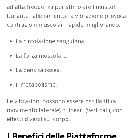
La densità ossea.
Il metabolismo.
Le vibrazioni possono essere oscillanti (a
movimento laterale) o lineari (verticali), con
effetti diversi sul corpo.
I Benefici delle Piattaforme
Vibranti