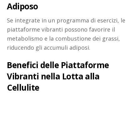
Risultati Variabili
I benefici dipendono da fattori come la gravità
della cellulite, l’età e la frequenza di utilizzo.
Non Adatte a Tutti
Le persone con problemi cardiaci, dispositivi
medici impiantati o in gravidanza dovrebbero
consultare un medico prima di utilizzare una
piattaforma vibrante.
Come Utilizzare una
Piattaforma Vibrante per
Combattere la Cellulite