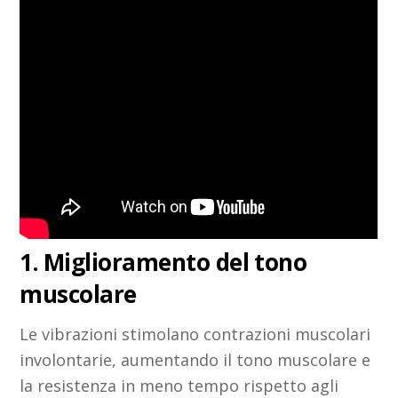
soluzione miracolosa, ma un ottimo
complemento.
3. Riabilitazione e recupero
Grazie alla loro capacità di migliorare la
circolazione e ridurre la rigidità muscolare, le
piattaforme vibranti sono spesso utilizzate in
programmi di fisioterapia e riabilitazione.
4. Miglioramento della densità
ossea
Ricerche suggeriscono che l’uso regolare può
favorire la salute ossea, riducendo il rischio di
osteoporosi, specialmente negli anziani.