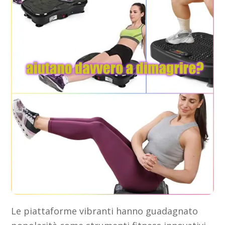
Le piattaforme vibranti hanno guadagnato