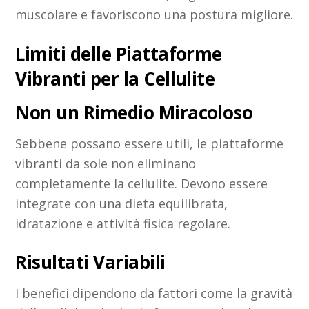
Massaggi:
Usa creme specifiche per la
cellulite e applicale con massaggi circolari.
Le piattaforme vibranti possono essere un
valido alleato nella lotta contro la cellulite, ma
non rappresentano una soluzione unica. Per
ottenere risultati ottimali, integrale in un
approccio completo che includa dieta,
idratazione e attività fisica. Con costanza e
impegno, potrai migliorare l’aspetto della tua
pelle e sentirti più sicura di te stessa.
Come Utilizzare una
Piattaforma Vibrante in Modo
Efficace