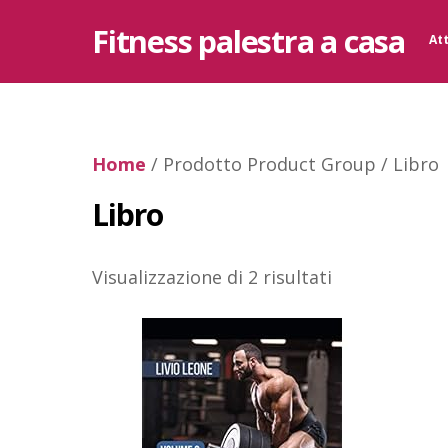
Skip
Fitness palestra a casa
to
At
content
Home
/ Prodotto Product Group / Libro
Libro
Visualizzazione di 2 risultati